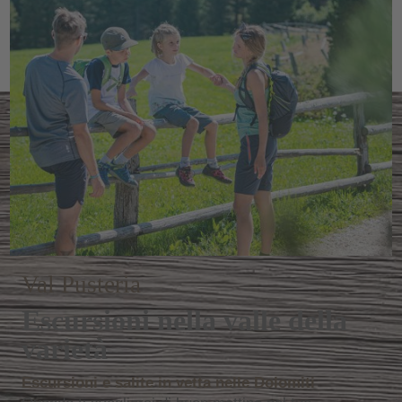
favolosi scenari invernali. Se desideri invece conoscere
alcuni aspetti della cultura dell’
Alto Adige
, la vicina e
pittoresca cittadina di
Brunico
è il posto giusto.
Val Pusteria
Escursioni nella valle della
varietà
Escursioni e salite in vetta nelle Dolomiti