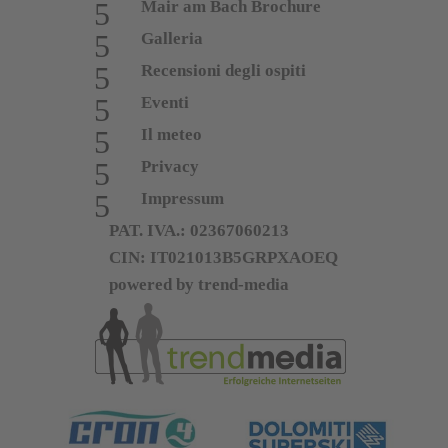
5
Kronplatz Card
puoi utilizzare gratuitamente
Mair am Bach Brochure
tutti i mezzi di trasporto pubblico dell’Alto
5
Galleria
Adige, hai l’ingresso gratuito in oltre 80 musei
5
Recensioni degli ospiti
dell’Alto Adige e puoi partecipare al programma
settimanale di
Brunico Kronplatz Turismo
. Ti
5
Eventi
attende una vacanza fantastica e non vediamo
5
Il meteo
l’ora di darti il benvenuto!
5
Privacy
5
Impressum
PAT. IVA.: 02367060213
CIN: IT021013B5GRPXAOEQ
powered by trend-media