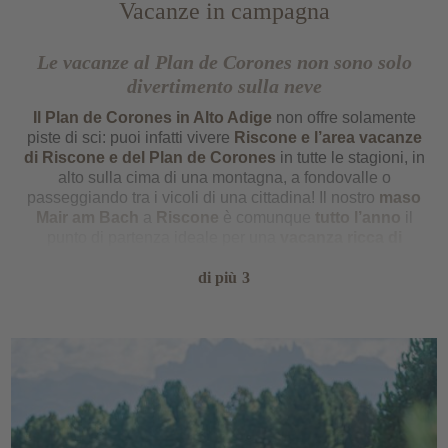
Vacanze in campagna
Le vacanze al Plan de Corones non sono solo
divertimento sulla neve
Il Plan de Corones in Alto Adige
non offre solamente
piste di sci: puoi infatti vivere
Riscone e l’area vacanze
di Riscone e del Plan de Corones
in tutte le stagioni, in
alto sulla cima di una montagna, a fondovalle o
passeggiando tra i vicoli di una cittadina! Il nostro
maso
Mair am Bach
a
Riscone
è comunque
tutto l’anno
il
punto di partenza ideale per una
vacanza ricca di
eventi
! Mentre in primavera i dolci prati verdi invitano a
esplorare il risveglio della natura a piedi o in mountain
di più
3
bike, in estate le rocce illuminate dal sole attraggono
alpinisti e scalatori. In autunno sono invece all’ordine del
giorno i piaceri della cucina e del wellness, quando le
tonalità arancioni, gialle e rosse rivestono le montagne
trasformando le vallate in un meraviglioso spettacolo
naturale. Quando scendono i primi fiocchi di neve e
imbiancano le cime delle montagne, è arrivato il
momento del divertimento sulla neve al cospetto di