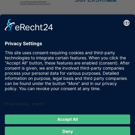
5
Galleria
5
Recensioni degli ospiti
5
Eventi
5
Il meteo
5
Privacy
5
Impressum
PAT.IVA: 02367060213
CIN: IT021013B5GRPXAOEQ
powered by trend-media