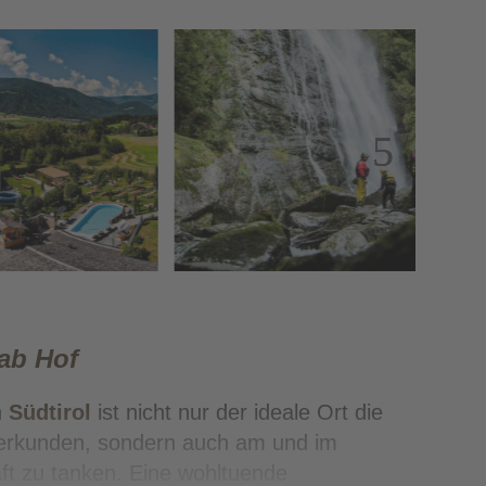
 ab Hof
n
Südtirol
ist nicht nur der ideale Ort die
erkunden, sondern auch am und im
t zu tanken. Eine wohltuende