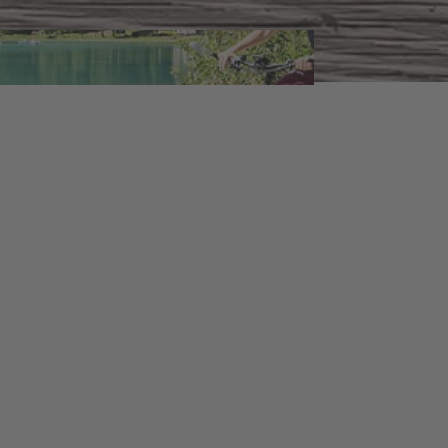
abschließbaren Radraum
fladen oder dir wahlweise ein Bike
holen.
r
lässt es sich in der
Ferienregion
handelt, wir am
Bauernhof Mair
s und eigenen Erfahrungen zur