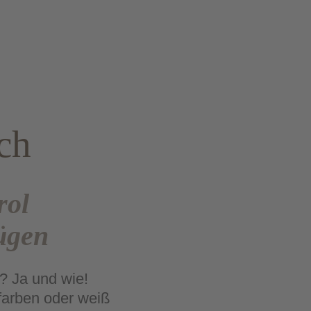
ch
rol
ügen
? Ja und wie!
dfarben oder weiß