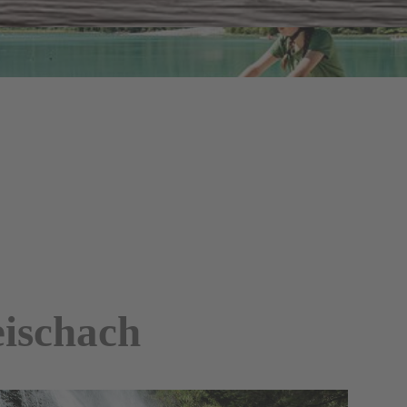
Fahrrad mitbringen und in unserem 
unterbringen und dein E-Bike auch au
im nahegelegenen Fahrradverleih ab
Nicht zu vergessen
: Auch im
Winte
Kronplatz
herrlich
wandern!!
Egal, um welches Abenteuer es sich 
…
am Bach
, stehen dir gerne mit Tipp
Seite.
ischach